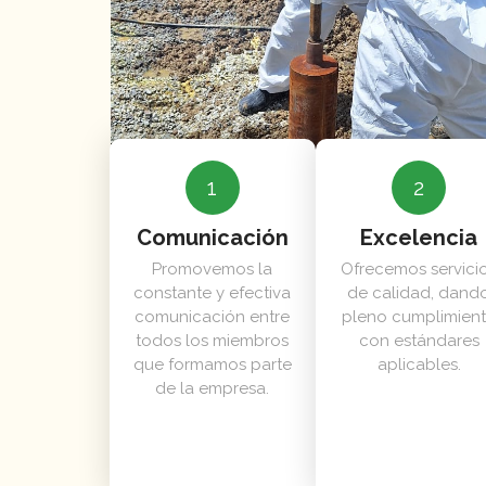
1
2
Comunicación
Excelencia
Promovemos la
Ofrecemos servici
constante y efectiva
de calidad, dand
comunicación entre
pleno cumplimien
todos los miembros
con estándares
que formamos parte
aplicables.
de la empresa.