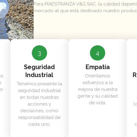
Para MAESTRANZA V&G SAC. la calidad depende
mercado al que está destinado nuestro product
3
4
Seguridad
Empatía
Industrial
R
os
Orientamos
o
esfuerzos a la
Tenemos presente la
to
mejora de nuestra
seguridad industrial
gente y su calidad
en todas nuestras
de vida.
acciones y
l
decisiones, como
responsabilidad de
cada uno.
d