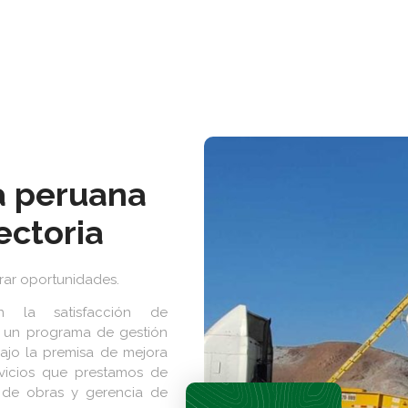
 peruana
ectoria
rar oportunidades.
n la satisfacción de
s un programa de gestión
bajo la premisa de mejora
vicios que prestamos de
n de obras y gerencia de