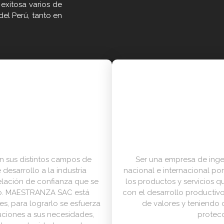
exitosa varios de
el Perú, tanto en
en sus distintos campos de
Ser una empresa de inge
desarrollo a la industria
nacional e internacional por
relación de confianza que se
los productos y servicios 
zo. MAESTRANZA SAC está
con el desarrollo productivo
es, para lograrlo se esfuerza
de valores y teniendo 
uciones a sus necesidades,
protecc