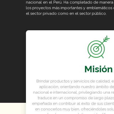
nacional en el Perú. Ha completado de manera 
los proyectos más importantes y emblemáticos d
el sector privado como en el sector público.
Misión
Brindar productos y servicios de calidad, 
aplicación, orientando nuestro ámbito de 
nacional e internacional, privilegiando una 
traduce en un compromiso de largo pla
empeñada en contribuir al éxito de sus client
en conocerlos muy bien, ofreciéndoles sol