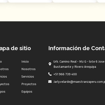
pa de sitio
Información de Cont
io
Inicio
Urb. Camino Real - Mz G - lote 6 Jose
Bustamante y Rivero Arequipa
otros
Nosotros
+51 966 739 400
icios
Servicios
Jarly.velarde@maestranzaperu.com.
yectos
Proyectos
ipos
Equipos