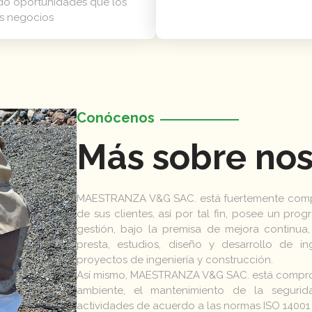
ndo oportunidades que los
us negocios
Conócenos
Más sobre nos
MAESTRANZA V&G SAC. está fuertemente compr
de sus clientes, así por tal fin, posee un pr
gestión, bajo la premisa de mejora continua
presta, estudios, diseño y desarrollo de i
proyectos de ingeniería y construcción.
Así mismo, MAESTRANZA V&G SAC. está compro
ambiente, el mantenimiento de la segurid
actividades de acuerdo a las normas ISO 14001